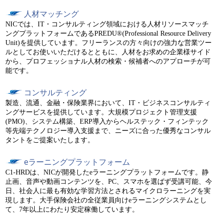
人材マッチング
NICでは、IT・コンサルティング領域における人材リソースマッチ
ングプラットフォームであるPREDU®(Professional Resource Delivery
Unit)を提供しています。フリーランスの方々向けの強力な営業ツー
ルとしてお使いいただけるとともに、人材をお求めの企業様サイド
から、プロフェッショナル人材の検索・候補者へのアプローチが可
能です。
コンサルティング
製造、流通、金融・保険業界において、IT・ビジネスコンサルティ
ングサービスを提供しています。大規模プロジェクト管理支援
(PMO)、システム構築、ERP導入からヘルステック・フィンテック
等先端テクノロジー導入支援まで、ニーズに合った優秀なコンサル
タントをご提案いたします。
eラーニングプラットフォーム
C1-HRDは、NICが開発したeラーニングプラットフォームです。静
止画、音声や動画コンテンツを、PC、スマホを選ばず受講可能、今
日、社会人に最も有効な学習方法とされるマイクロラーニングを実
現します。大手保険会社の全従業員向けeラーニングシステムとし
て、7年以上にわたり安定稼働しています。