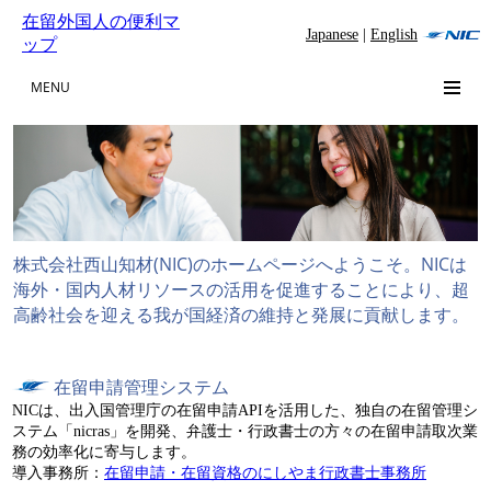
在留外国人の便利マ
Japanese
|
English
ップ
MENU
株式会社西山知材(NIC)のホームページへようこそ。NICは
海外・国内人材リソースの活用を促進することにより、超
高齢社会を迎える我が国経済の維持と発展に貢献します。
在留申請管理システム
NICは、出入国管理庁の在留申請APIを活用した、独自の在留管理シ
ステム「nicras」を開発、弁護士・行政書士の方々の在留申請取次業
務の効率化に寄与します。
導入事務所：
在留申請・在留資格のにしやま行政書士事務所